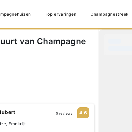
mpagnehuizen
Top ervaringen
Champagnestreek
buurt van Champagne
Hubert
4.6
5 reviews
ze, Frankrijk