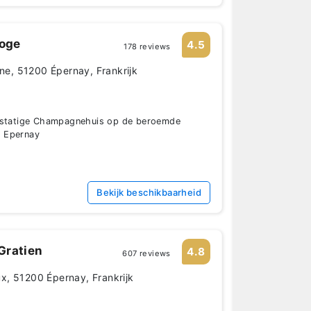
oge
4.5
178 reviews
, 51200 Épernay, Frankrijk
e statige Champagnehuis op de beroemde
 Epernay
Bekijk beschikbaarheid
Gratien
4.8
607 reviews
x, 51200 Épernay, Frankrijk