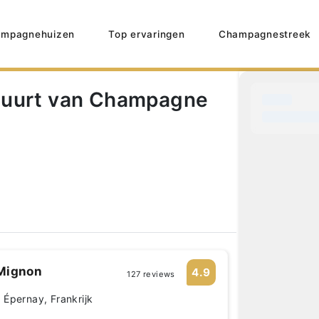
mpagnehuizen
Top ervaringen
Champagnestreek
buurt van Champagne
Mignon
4.9
127 reviews
Épernay, Frankrijk