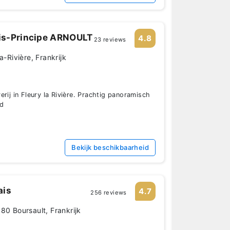
s-Principe ARNOULT
4.8
23 reviews
a-Rivière, Frankrijk
rij in Fleury la Rivière. Prachtig panoramisch
rd
Bekijk beschikbaarheid
ais
4.7
256 reviews
80 Boursault, Frankrijk