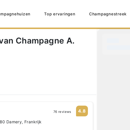
mpagnehuizen
Top ervaringen
Champagnestreek
 van Champagne A.
4.8
76 reviews
480 Damery, Frankrijk