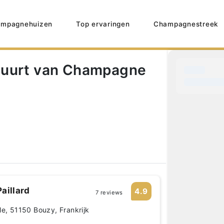
mpagnehuizen
Top ervaringen
Champagnestreek
buurt van Champagne
aillard
4.9
7 reviews
le, 51150 Bouzy, Frankrijk