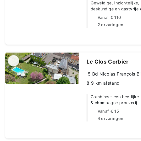
Geweldige, inzichtelijke,
deskundige en gastvrije
Vanaf
€ 110
2 ervaringen
Le Clos Corbier
5 Bd Nicolas François B
8.9 km afstand
Combineer een heerlijke 
& champagne proeverij
Vanaf
€ 15
4 ervaringen