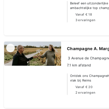
Beleef een uitzonderlij
ambachtelijke top cham
Vanaf
€ 18
3 ervaringen
Champagne A. Mar
3 Avenue de Champagne,
7.1 km afstand
Ontdek ons Champagnehui
vlak bij Reims
Vanaf
€ 20
2 ervaringen