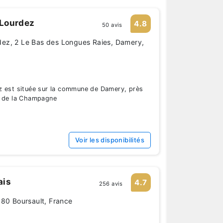
Lourdez
4.8
50 avis
ez, 2 Le Bas des Longues Raies, Damery,
z est située sur la commune de Damery, près
r de la Champagne
Voir les disponibilités
ais
4.7
256 avis
480 Boursault, France