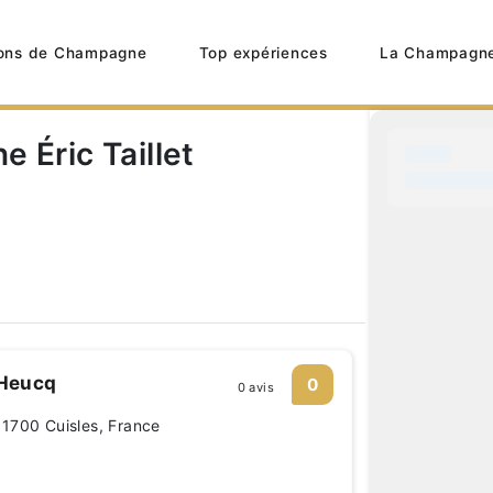
ons de Champagne
Top expériences
La Champagn
 Éric Taillet
Heucq
0
0 avis
1700 Cuisles, France