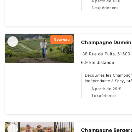
À partir de
18 €
3 expériences
Nouveau
Champagne Duméni
38 Rue du Puits, 51500
6.9 km distance
Découvrez les Champagne
indépendante à Sacy, pr
À partir de
29 €
1 expérience
Champagne Berger