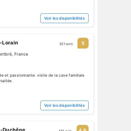
Voir les disponibilités
-Lorain
5
321 avis
ontbré, France
 et passionnante: visite de la cave familiale
aillée.
Voir les disponibilités
-Duchêne
4.6
431 avis