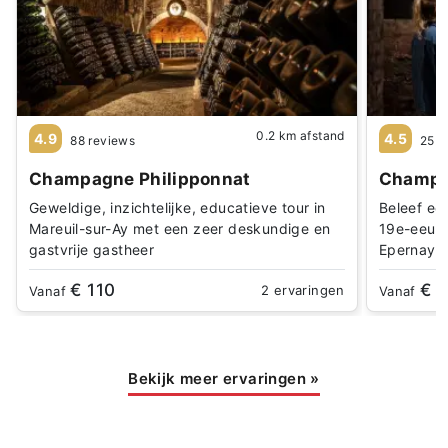
0.2 km afstand
4.9
4.5
88 reviews
25 r
Champagne Philipponnat
Champa
Geweldige, inzichtelijke, educatieve tour in
Beleef ee
Mareuil-sur-Ay met een zeer deskundige en
19e-eeuws
gastvrije gastheer
Epernay
€ 110
€ 1
2 ervaringen
Vanaf
Vanaf
Bekijk meer ervaringen
»