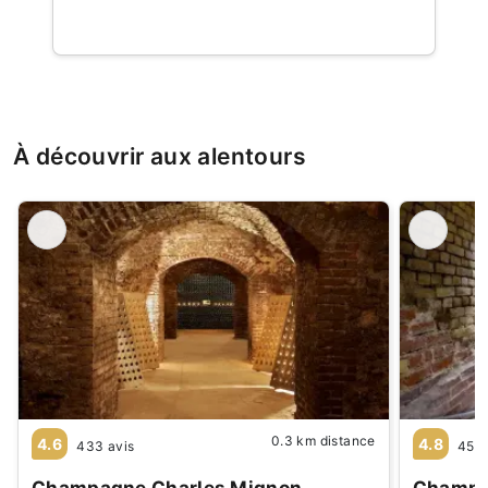
À découvrir aux alentours
0.3 km distance
4.6
4.8
433 avis
45 a