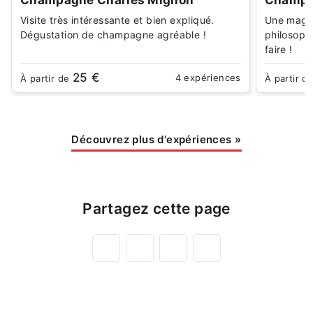
Champagne Charles Mignon
Champag
Visite très intéressante et bien expliqué.
Une magni
Dégustation de champagne agréable !
philosoph
faire !
25 €
4 expériences
À partir de
À partir d
Découvrez plus d'expériences
»
Partagez cette page