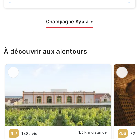
Champagne Ayala
»
À découvrir aux alentours
1.5 km distance
4.7
4.6
148 avis
32 a