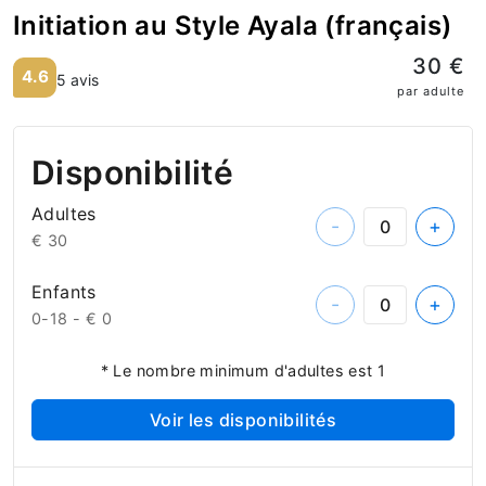
Initiation au Style Ayala (français)
30 €
4.6
5 avis
par adulte
Disponibilité
Adultes
-
+
€ 30
Enfants
-
+
0-18 -
€ 0
* Le nombre minimum d'adultes est 1
Voir les disponibilités