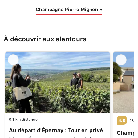
Champagne Pierre Mignon
»
À découvrir aux alentours
0.1 km distance
4.9
28 a
Au départ d'Épernay : Tour en privé
Champag