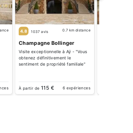
tance
0.7 km distance
4.8
4.5
1037 avis
196 avis
)
Champagne Bollinger
Champagne 
Visite exceptionnelle à Aÿ - "Vous
Maison de Cha
obtenez définitivement le
"Agréable visite
sentiment de propriété familiale"
hôtesse très s
disponible"
115 €
30 
ences
6 expériences
À partir de
À partir de