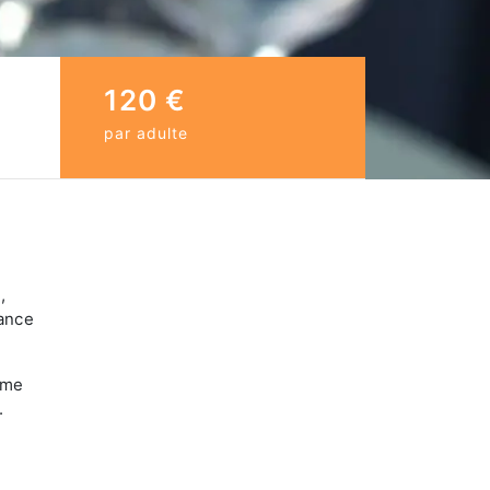
120 €
par adulte
,
ance
mme
.