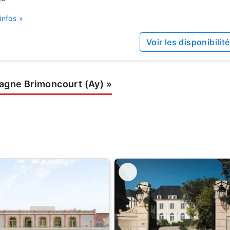
infos »
Voir les disponibilit
gne Brimoncourt (Ay)
»