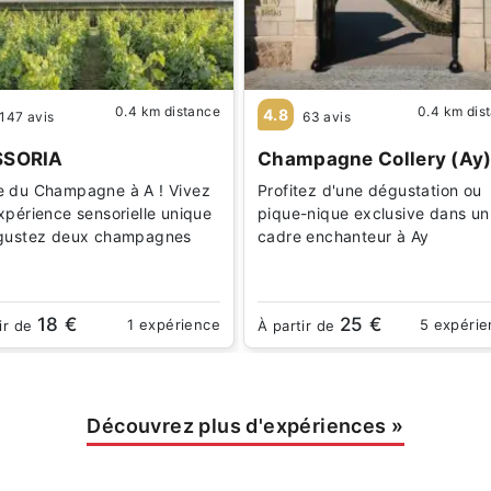
0.4 km distance
0.4 km dis
4.8
147 avis
63 avis
SSORIA
Champagne Collery (Ay
 du Champagne à A ! Vivez
Profitez d'une dégustation ou
xpérience sensorielle unique
pique-nique exclusive dans un
gustez deux champagnes
cadre enchanteur à Ay
18 €
25 €
1 expérience
5 expéri
ir de
À partir de
Découvrez plus d'expériences
»