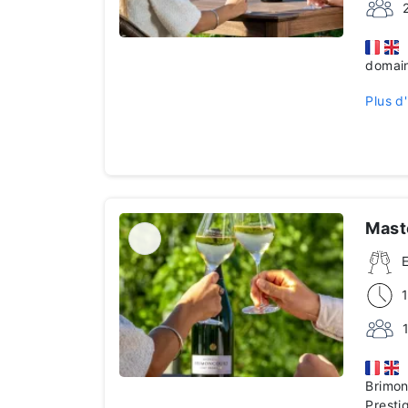
P
domain
Plus d'
Mast
P
Brimon
Presti