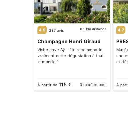
0.1 km distance
4.9
4.7
237 avis
Champagne Henri Giraud
PRE
Visite cave Aÿ - "Je recommande
Musée
vraiment cette dégustation à tout
une e
le monde."
et dé
115 €
3 expériences
À partir de
À part