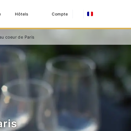
e
Hôtels
Compte
au coeur de Paris
aris