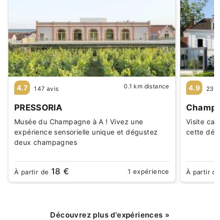
0.1 km distance
4.7
4.9
147 avis
237 
PRESSORIA
Champa
Musée du Champagne à A ! Vivez une
Visite ca
expérience sensorielle unique et dégustez
cette dég
deux champagnes
18 €
1 expérience
À partir de
À partir d
Découvrez plus d'expériences
»