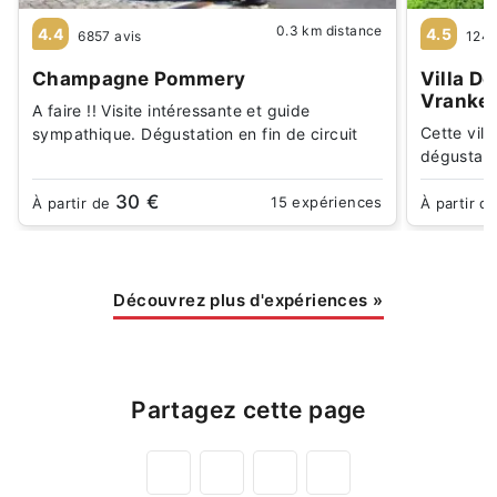
0.3 km distance
4.4
4.5
6857 avis
1246
Champagne Pommery
Villa D
Vranke
A faire !! Visite intéressante et guide
Cette vill
sympathique. Dégustation en fin de circuit
dégustati
30 €
15 expériences
À partir de
À partir d
Découvrez plus d'expériences
»
Partagez cette page