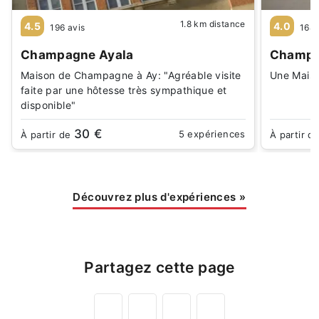
1.8 km distance
4.5
4.0
196 avis
168 
Champagne Ayala
Champag
Maison de Champagne à Ay: "Agréable visite
Une Maiso
faite par une hôtesse très sympathique et
disponible"
30 €
5 expériences
À partir de
À partir d
Découvrez plus d'expériences
»
Partagez cette page