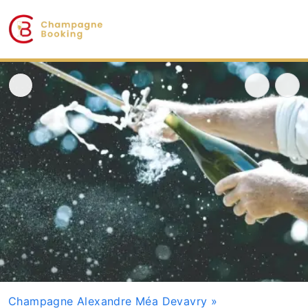
Champagne Alexandre Méa Devavry
»