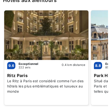
Hôtels aux alentours
Exceptionnel
Exc
0.4 km distance
9.6
8.8
222 avis
85 
Ritz Paris
Park Hy
Le Ritz à Paris est considéré comme l'un des
Situé dans
hôtels les plus emblématiques et luxueux au
Paris et 
monde
telles qu