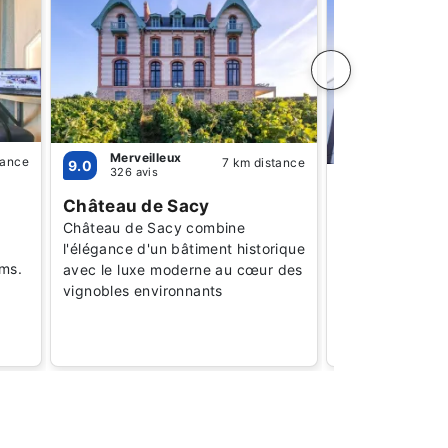
Merveilleux
tance
7 km distance
9.0
326 avis
Bien
7.8
2416 avis
Château de Sacy
ibis budget
Château de Sacy combine
Expositions
l'élégance d'un bâtiment historique
ims.
avec le luxe moderne au cœur des
Un excellent ra
vignobles environnants
pour les clients
explorer Reims