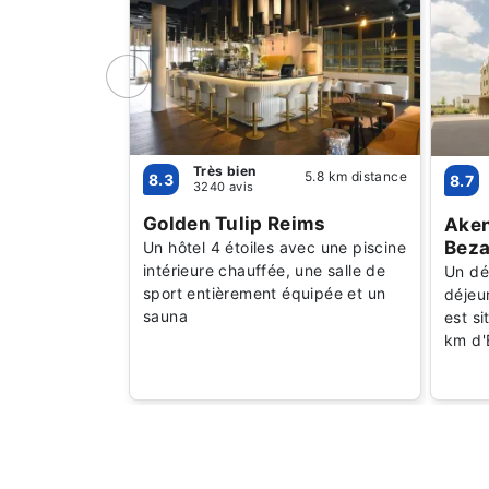
Très bien
5.8 km distance
8.3
8.7
3240 avis
Golden Tulip Reims
Aken
Bez
Un hôtel 4 étoiles avec une piscine
intérieure chauffée, une salle de
Un dél
sport entièrement équipée et un
déjeun
sauna
est s
km d'