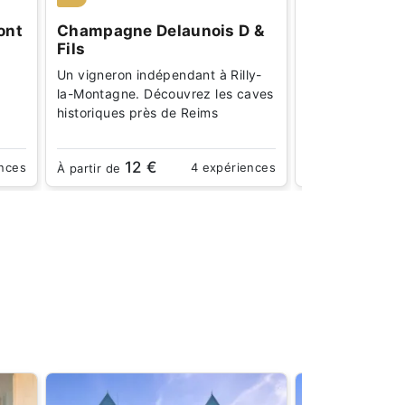
ont
Champagne Delaunois D &
Champagne 
Fils
Philippart
Un vigneron indépendant à Rilly-
Offrez-vous le 
la-Montagne. Découvrez les caves
visiter Chigny-
historiques près de Reims
du vignoble ch
12 €
15 
ences
4 expériences
À partir de
À partir de