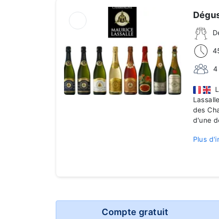
Dégus
D
4
4
La
Lassall
des Cha
d'une 
Plus d'i
Compte gratuit