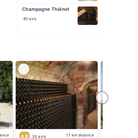
Champagne Thiénot
82 avis
tance
1.1 km distance
4.8
4.4
30 avis
18 avis