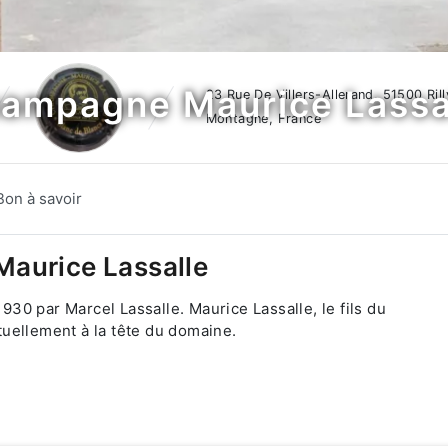
ampagne Maurice Lassa
23 Rue De Villers-Allerand, 51500 Rill
Montagne, France
Bon à savoir
aurice Lassalle
0 par Marcel Lassalle. Maurice Lassalle, le fils du
actuellement à la tête du domaine.