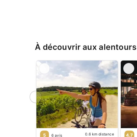
À découvrir aux alentours
0.6 km distance
5
4.7
6 avis