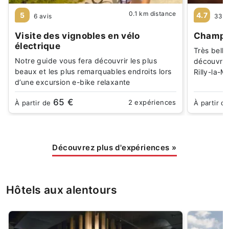
0.1 km distance
5
4.7
6 avis
330 
Visite des vignobles en vélo
Champa
électrique
Très bell
Notre guide vous fera découvrir les plus
découvrir 
beaux et les plus remarquables endroits lors
Rilly-la-
d’une excursion e-bike relaxante
65 €
2 expériences
À partir de
À partir d
Découvrez plus d'expériences
»
Hôtels aux alentours