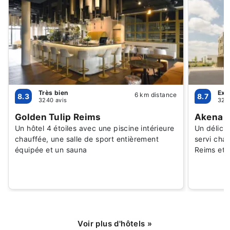
Très bien
Exc
6 km distance
8.3
8.7
3240 avis
328
Golden Tulip Reims
Akena C
Un hôtel 4 étoiles avec une piscine intérieure
Un délicie
chauffée, une salle de sport entièrement
servi chaq
équipée et un sauna
Reims et 
Voir plus d'hôtels
»