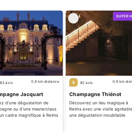
SUPER 
0.6 km distance
0.6 km dis
5
82 avis
82 avis
mpagne Jacquart
Champagne Thiénot
tez d'une dégustation de
Découvrez un lieu magique à
agne ou d'une masterclass
Reims avec une visite agréable
un cadre magnifique à Reims
une dégustation inoubliable