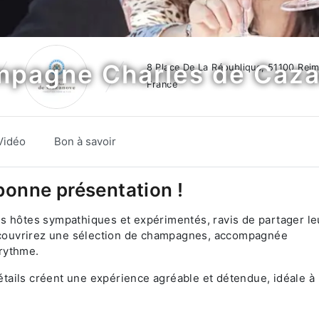
pagne Charles de Caz
8 Place De La République, 51100 Reim
France
Vidéo
Bon à savoir
 bonne présentation !
s hôtes sympathiques et expérimentés, ravis de partager le
 découvrirez une sélection de champagnes, accompagnée
 rythme.
détails créent une expérience agréable et détendue, idéale à