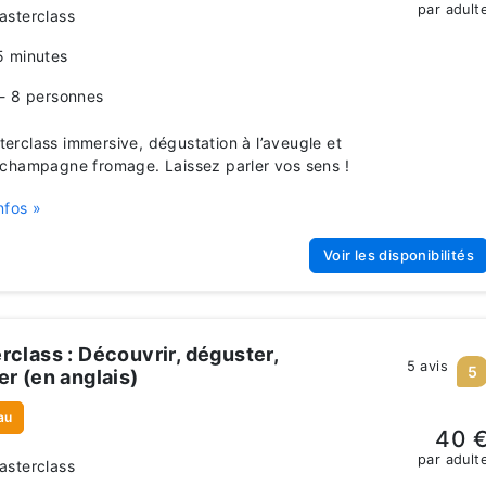
par adult
asterclass
5 minutes
 - 8 personnes
rclass immersive, dégustation à l’aveugle et
champagne fromage. Laissez parler vos sens !
nfos »
Voir les disponibilités
rclass : Découvrir, déguster,
5 avis
5
er (en anglais)
au
40 
par adult
asterclass