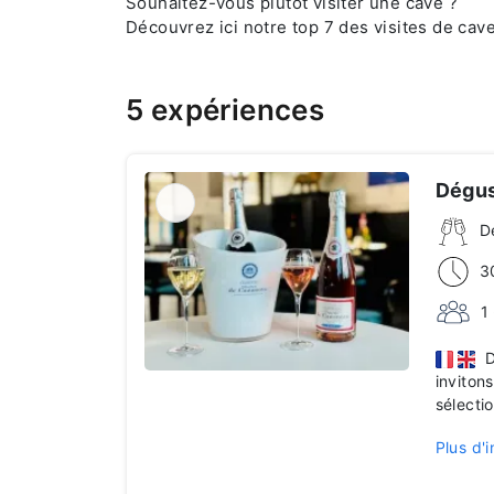
Souhaitez-vous plutôt visiter une cave ?
Découvrez ici notre top 7 des
visites de ca
5 expériences
Dégus
D
3
1
Da
inviton
sélectio
Plus d'i