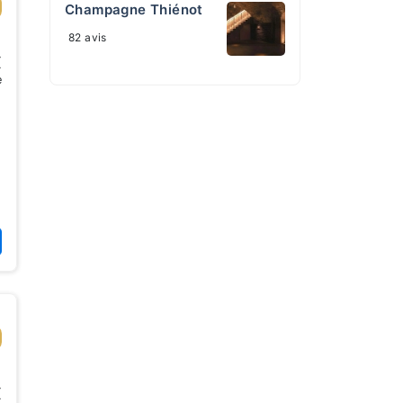
Champagne Thiénot
82 avis
€
e
€