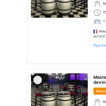
M
7
1
Maste
accord 
Plus d'i
Maste
devin
Nouve
M