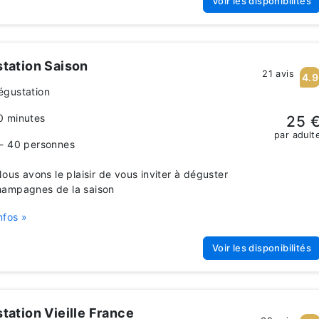
Voir les disponibilités
tation Saison
21 avis
4.9
égustation
0 minutes
25 
par adult
 - 40 personnes
us avons le plaisir de vous inviter à déguster
hampagnes de la saison
nfos »
Voir les disponibilités
tation Vieille France