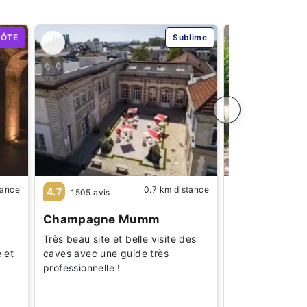
HÔTE
Sublime
tance
0.7 km distance
4.7
4.5
1505 avis
625 avis
Champagne Mumm
Champagne 
Très beau site et belle visite des
Dégustation et 
 et
caves avec une guide très
ville Reims - "N
professionnelle !
sabrage et c'éta