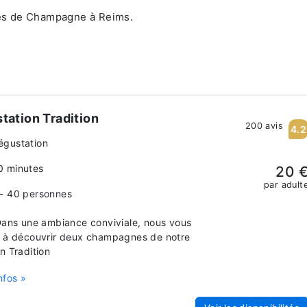
ves de Champagne à Reims
.
tation Tradition
200 avis
4.2
égustation
0 minutes
20 
par adult
 - 40 personnes
ns une ambiance conviviale, nous vous
s à découvrir deux champagnes de notre
n Tradition
nfos »