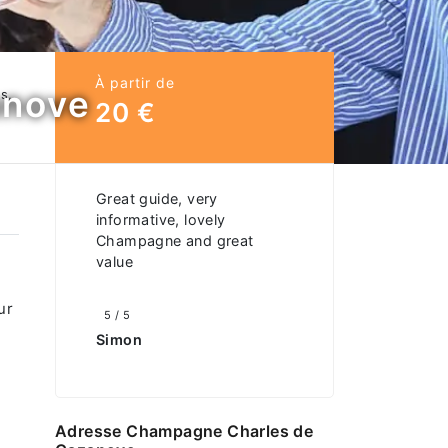
À partir de
anove
s,
20 €
Great guide, very
informative, lovely
Champagne and great
value
ur
5 / 5
Simon
Adresse Champagne Charles de