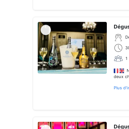
Dégus
D
3
1
No
deux c
Plus d'i
Dégus