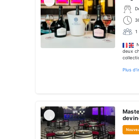
D
3
1
No
deux ch
collecti
Plus d'i
Maste
devin
Nouve