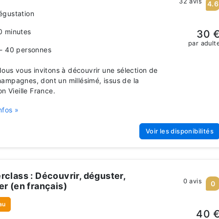
32 avis
4.6
égustation
0 minutes
30 
par adult
 - 40 personnes
us vous invitons à découvrir une sélection de
ampagnes, dont un millésimé, issus de la
on Vieille France.
nfos »
Voir les disponibilités
rclass : Découvrir, déguster,
0 avis
0
er (en français)
au
40 