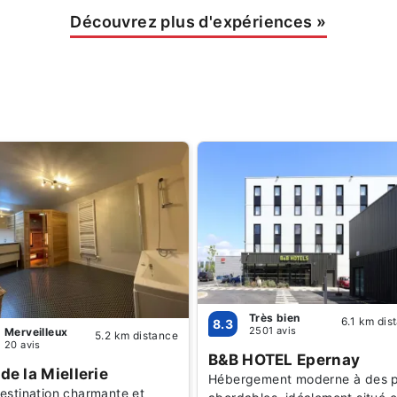
Découvrez plus d'expériences
»
Très bien
6.1 km dis
8.3
2501 avis
Merveilleux
5.2 km distance
20 avis
B&B HOTEL Epernay
de la Miellerie
Hébergement moderne à des p
estination charmante et