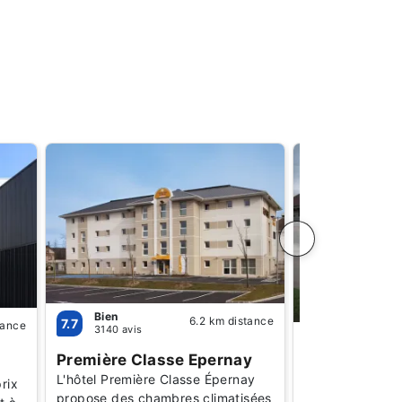
Bien
6.2 km distance
7.7
tance
3140 avis
Bien
7.2
1089 avis
Première Classe Epernay
Campanile 
L'hôtel Première Classe Épernay
rix
propose des chambres climatisées
Les hôtels Cam