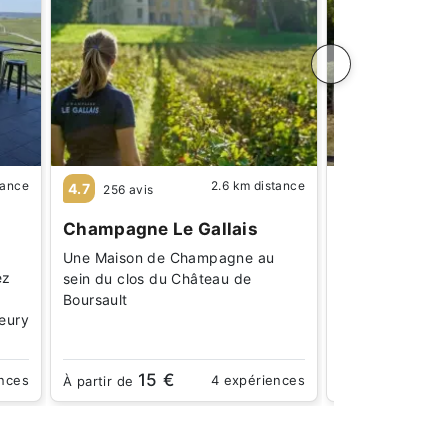
tance
2.6 km distance
4.7
4.7
256 avis
195 avis
Champagne Le Gallais
Champagne 
Boursault
Une Maison de Champagne au
ez
Un château ave
sein du clos du Château de
Boursault, près
Boursault
leury
très sympathiq
15 €
15 
ences
4 expériences
À partir de
À partir de