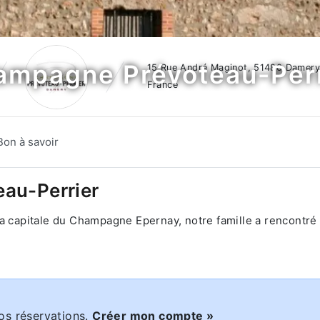
ampagne Prévoteau-Perr
15 Rue André Maginot, 51480 Damery
France
Bon à savoir
au-Perrier
a capitale du Champagne Epernay, notre famille a rencontré 
os réservations.
Créer mon compte »