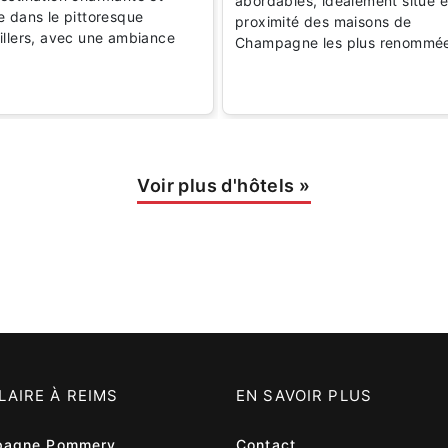
abordables, idéalement situé e
e dans le pittoresque
proximité des maisons de
illers, avec une ambiance
Champagne les plus renommé
e
Voir plus d'hôtels
»
LAIRE À REIMS
EN SAVOIR PLUS
agne Pommery
Contact