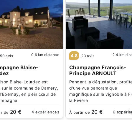
0.6 km distance
2.4 km dis
4.8
50 avis
23 avis
pagne Blaise-
Champagne François-
dez
Principe ARNOULT
ison Blaise-Lourdez est
Pendant la dégustation, profit
e sur la commune de Damery,
d'une vue panoramique
d’Epernay, en plein cœur de
magnifique sur le vignoble à F
hampagne
la Rivière
20 €
20 €
4 expériences
6 expéri
ir de
À partir de