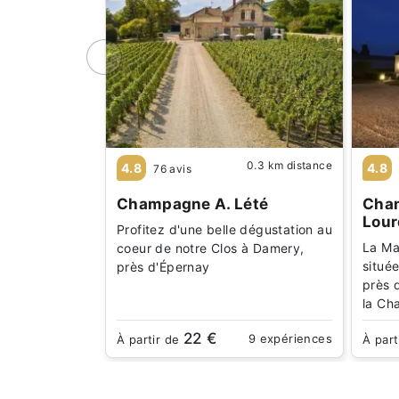
0.3 km distance
4.8
4.8
76 avis
Champagne A. Lété
Cham
Lour
Profitez d'une belle dégustation au
La Ma
coeur de notre Clos à Damery,
situé
près d'Épernay
près 
la C
22 €
9 expériences
À partir de
À part