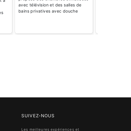
t à
avec télévision et des salles de
pour leurs prix 
bains privatives avec douche
chambres confor
es
atmosphère acc
SUIVEZ-NOUS
Les meilleures expériences et