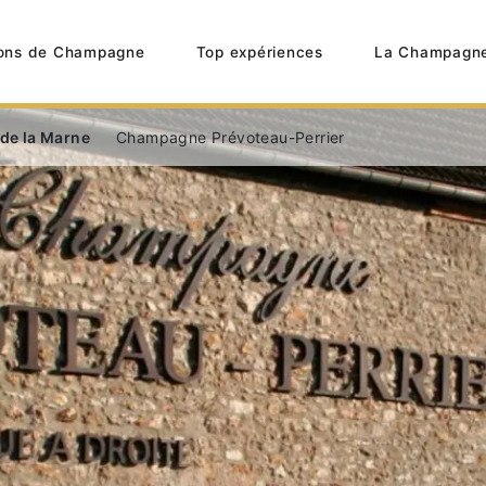
ons de Champagne
Top expériences
La Champagn
 de la Marne
Champagne Prévoteau-Perrier