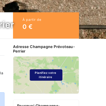
À partir de
ier
,
0 €
Adresse Champagne Prévoteau-
Perrier
la
Planifiez votre
itinéraire
Pourquoi Champagne-