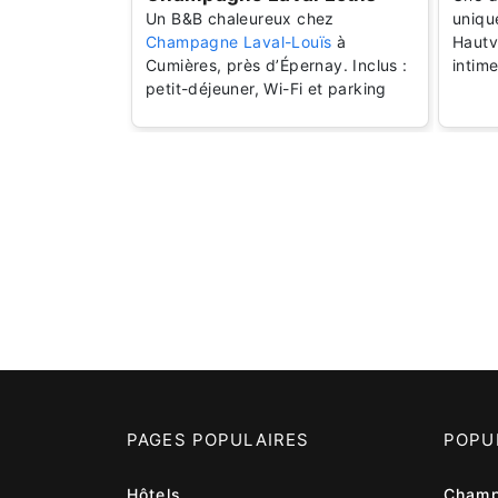
Un B&B chaleureux chez
uniqu
Champagne Laval-Louïs
à
Hautv
Cumières, près d’Épernay. Inclus :
intim
petit-déjeuner, Wi-Fi et parking
PAGES POPULAIRES
POPU
Hôtels
Champ