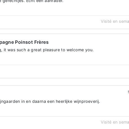
gerechtjes. Echt een aanrader.
Visité en sem
agne Poinsot Frères
, it was such a great pleasure to welcome you.
ngaarden in en daarna een heerlijke wijnproeverij.
Visité en sem