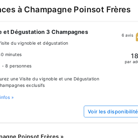
nces à Champagne Poinsot Frères
te et Dégustation 3 Champagnes
6 avis
Visite du vignoble et dégustation
60 minutes
18
par ad
1 - 8 personnes
urez une Visite du vignoble et une Dégustation
hampagnes exclusifs
infos »
Voir les disponibilit
agne Poinsot Frères
»