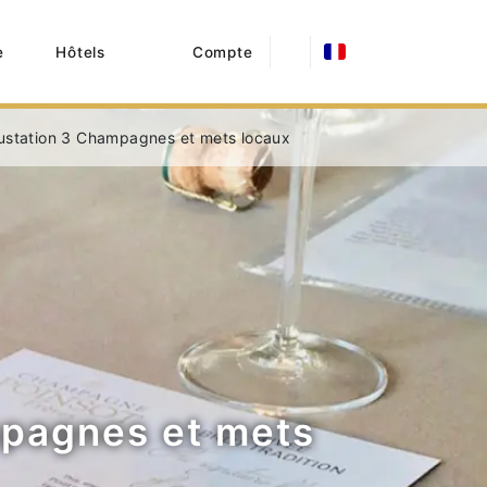
e
Hôtels
Compte
égustation 3 Champagnes et mets locaux
mpagnes et mets