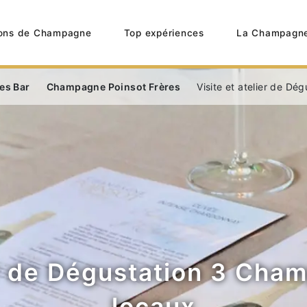
ons de Champagne
Top expériences
La Champagn
es Bar
Champagne Poinsot Frères
Visite et atelier de D
ier de Dégustation 3 Cha
locaux