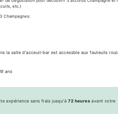
telier de Dégustation pour découvrir 3 accords Champagne et
uits, etc.)
e 3 Champagnes:
s la salle d'acceuil-bar est accessble aux fauteuils roul
18 ans
te expérience sans frais jusqu'à
72 heures
avant votre