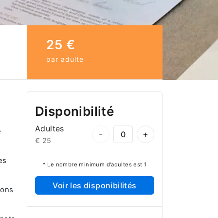
25 €
par adulte
Disponibilité
Adultes
e
-
+
€ 25
es
* Le nombre minimum d'adultes est 1
Voir les disponibilités
lons