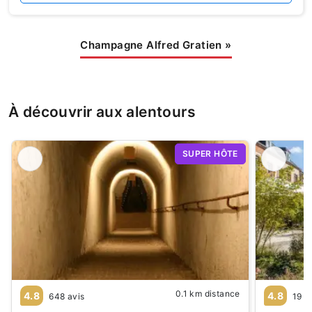
Champagne Alfred Gratien
»
À découvrir aux alentours
SUPER HÔTE
0.1 km distance
4.8
4.8
648 avis
19 a