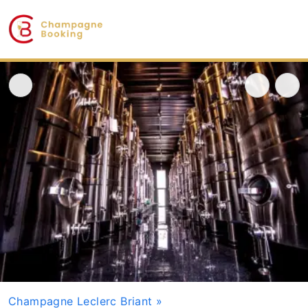
Champagne Leclerc Briant
»