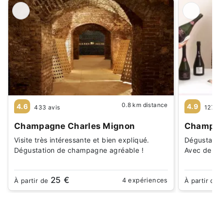
0.8 km distance
4.6
4.9
433 avis
127 
Champagne Charles Mignon
Champa
Visite très intéressante et bien expliqué.
Dégustat
Dégustation de champagne agréable !
Avec de d
25 €
4 expériences
À partir de
À partir d