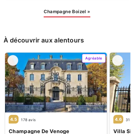
Champagne Boizel
»
À découvrir aux alentours
Agréable
4.5
4.6
178 avis
319 
Champagne De Venoge
Villa S