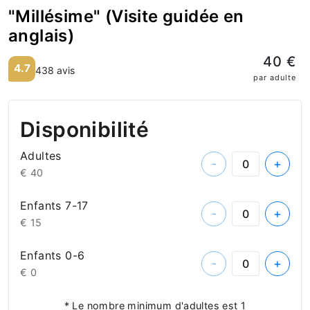
"Millésime" (Visite guidée en
anglais)
40 €
4.7
438 avis
par adulte
Disponibilité
Adultes
-
+
€ 40
Enfants 7-17
-
+
€ 15
Enfants 0-6
-
+
€ 0
* Le nombre minimum d'adultes est 1