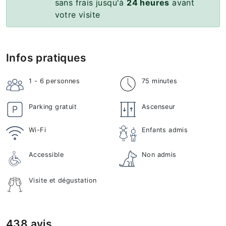
sans frais jusqu'à
24 heures
avant
votre visite
Infos pratiques
1 - 6
personnes
75 minutes
Parking gratuit
Ascenseur
Wi-Fi
Enfants admis
Accessible
Non admis
Visite et dégustation
438 avis