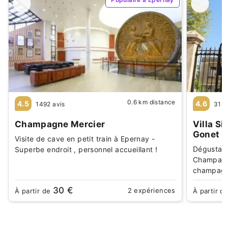
0.6 km distance
4.5
4.6
1492 avis
319 
Champagne Mercier
Villa S
Gonet
Visite de cave en petit train à Epernay -
Dégustati
Superbe endroit , personnel accueillant !
Champagne
champag
30 €
2 expériences
À partir de
À partir d