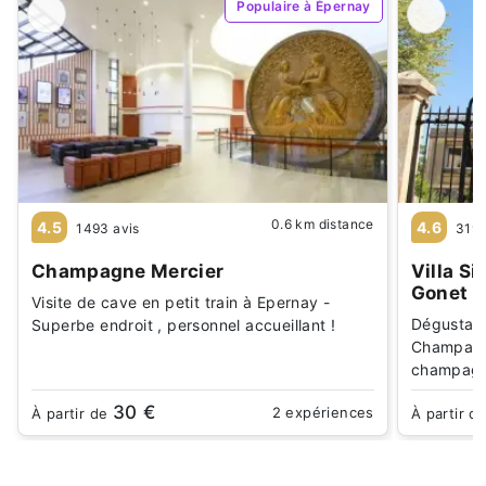
Populaire à Épernay
0.6 km distance
4.5
4.6
1493 avis
319 
Champagne Mercier
Villa S
Gonet
Visite de cave en petit train à Epernay -
Dégustati
Superbe endroit , personnel accueillant !
Champagne
champag
30 €
2 expériences
À partir de
À partir d