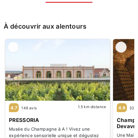
À découvrir aux alentours
1.5 km distance
4.7
4.6
149 avis
32 a
PRESSORIA
Champa
Devavr
Musée du Champagne à A ! Vivez une
Une Maiso
expérience sensorielle unique et dégustez