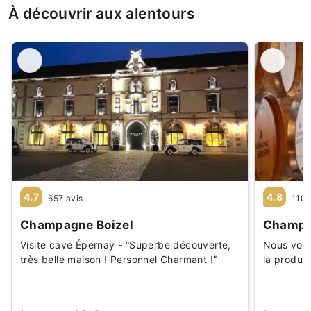
À découvrir aux alentours
4.7
4.8
657 avis
110 
Champagne Boizel
Champa
Visite cave Épernay - “Superbe découverte,
Nous vous
très belle maison ! Personnel Charmant !”
la produc