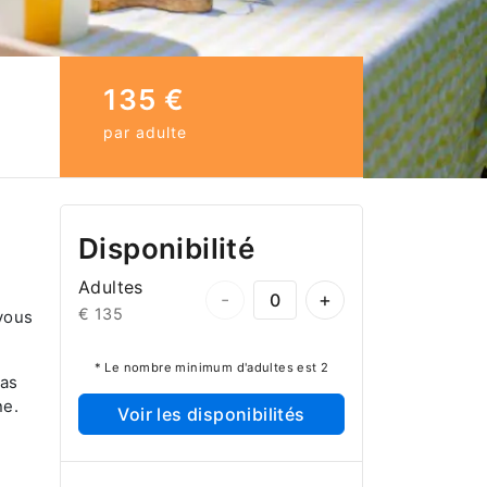
135 €
par adulte
Disponibilité
Adultes
-
+
€ 135
vous
* Le nombre minimum d'adultes est 2
mas
ne.
Voir les disponibilités