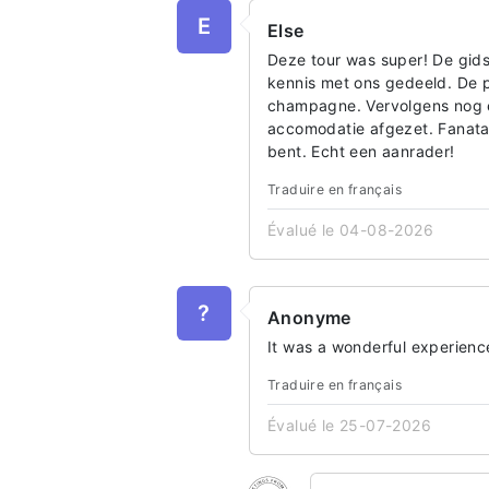
E
Else
Deze tour was super! De gid
kennis met ons gedeeld. De p
champagne. Vervolgens nog ee
accomodatie afgezet. Fanatas
bent. Echt een aanrader!
Traduire en français
Évalué le 04-08-2026
?
Anonyme
It was a wonderful experienc
Traduire en français
Évalué le 25-07-2026