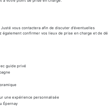
t à votre point de prise en charge.
 Justé vous contactera afin de discuter d’éventuelles
z également confirmer vos lieux de prise en charge et de d
vec guide privé
mpagne
noramique
our une expérience personnalisée
ou Épernay