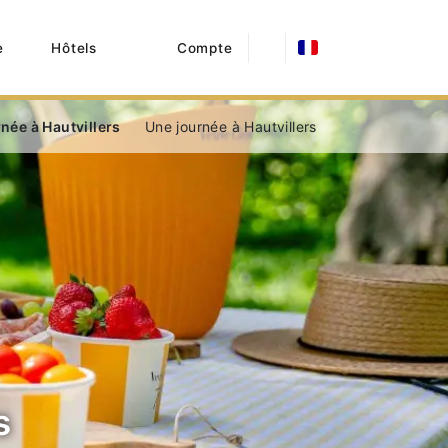
e
Hôtels
Compte
née à Hautvillers
Une journée à Hautvillers
s