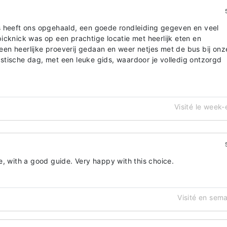
s heeft ons opgehaald, een goede rondleiding gegeven en veel
icknick was op een prachtige locatie met heerlijk eten en
n heerlijke proeverij gedaan en weer netjes met de bus bij onz
tische dag, met een leuke gids, waardoor je volledig ontzorgd
Visité le week
e, with a good guide. Very happy with this choice.
Visité en sem