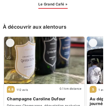
Le Grand Café
»
À découvrir aux alentours
0.1 km distance
4.8
5
112 avis
1 avi
Champagne Caroline Dufour
Au dépa
journée
Déjeuner Champagne, dégustation exclusive,