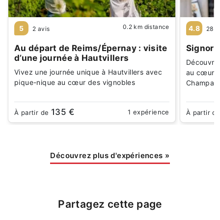
0.2 km distance
5
4.8
2 avis
28 a
Au départ de Reims/Épernay : visite
Signorin
d’une journée à Hautvillers
Découvrez
Vivez une journée unique à Hautvillers avec
au cœur d
pique-nique au cœur des vignobles
Champagne
135 €
1 expérience
À partir de
À partir d
Découvrez plus d'expériences
»
Partagez cette page