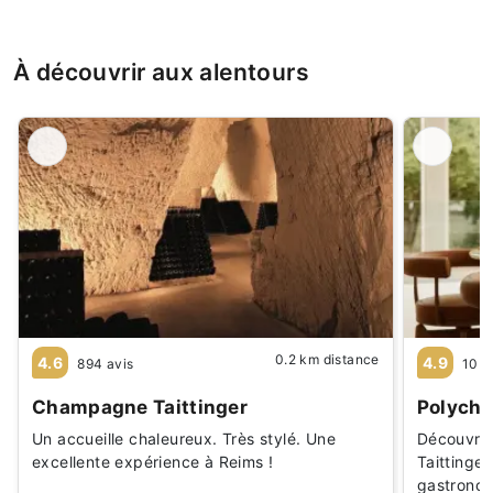
À découvrir aux alentours
0.2 km distance
4.6
4.9
894 avis
10 a
Champagne Taittinger
Polychr
Un accueille chaleureux. Très stylé. Une
Découvrez
excellente expérience à Reims !
Taittinge
gastrono