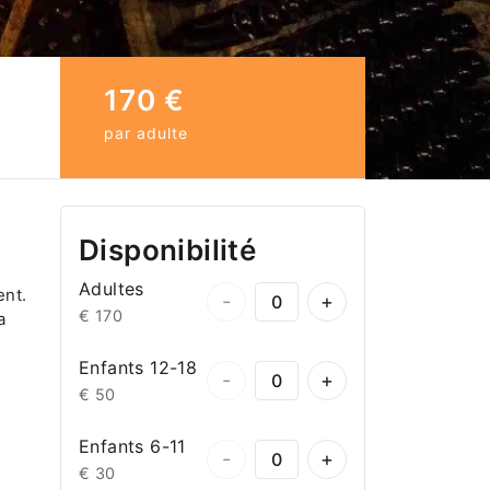
170 €
par adulte
Disponibilité
Adultes
ent.
-
+
€ 170
a
Enfants 12-18
-
+
€ 50
Enfants 6-11
-
+
€ 30