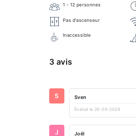
1 - 12
personnes
Pas d'ascenseur
Inaccessible
3 avis
S
Sven
Évalué le 26-09-2024
J
Joël