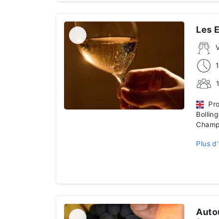
Les E
Prof
Bollin
Champ
Plus d'
Autou