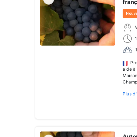
franç
Nouv
Prof
aide à
Maison
Champ
Plus d'
Autou