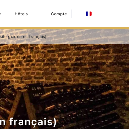
e
Hôtels
Compte
ite guidée en français)
n français)