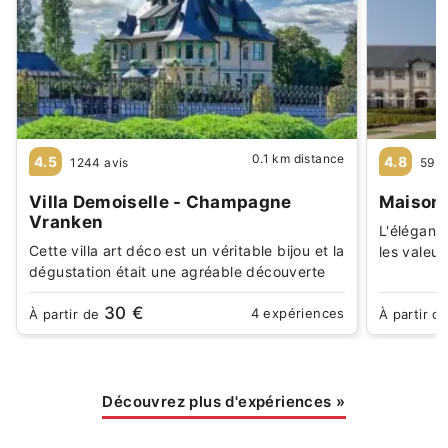
0.1 km distance
4.5
4.8
1244 avis
59 a
Villa Demoiselle - Champagne
Maison 
Vranken
L'élégance
Cette villa art déco est un véritable bijou et la
les valeur
dégustation était une agréable découverte
30 €
4 expériences
À partir de
À partir d
Découvrez plus d'expériences
»