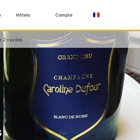
e
Hôtels
Compte
e 2 cuvées
s