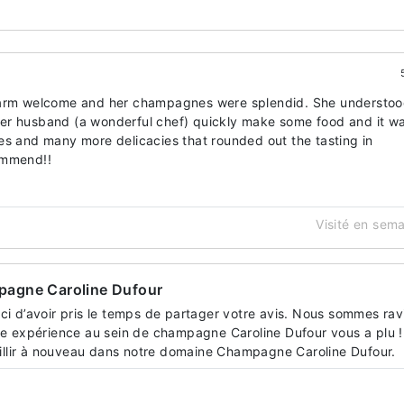
warm welcome and her champagnes were splendid. She understo
er husband (a wonderful chef) quickly make some food and it w
es and many more delicacies that rounded out the tasting in
ommend!!
Visité en sem
agne Caroline Dufour
i d’avoir pris le temps de partager votre avis. Nous sommes rav
e expérience au sein de champagne Caroline Dufour vous a plu !
eillir à nouveau dans notre domaine Champagne Caroline Dufour.