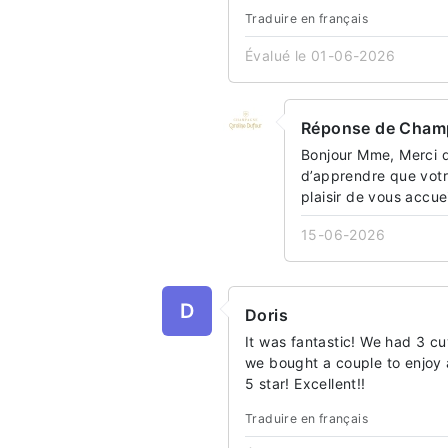
Traduire en français
Évalué le 01-06-2026
Réponse de Champ
Bonjour Mme, Merci d
d’apprendre que votr
plaisir de vous accu
15-06-2026
D
Doris
It was fantastic! We had 3 c
we bought a couple to enjoy 
5 star! Excellent!!
Traduire en français