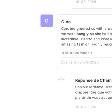
16-06-2026
G
Gino
Caroline greeted us with a 
we were hungry so she had h
incredible…risotto and chees
amazing fashion. Highly rec
Traduire en français
Évalué le 13-03-2026
Réponse de Champ
Bonjour Mr/Mme, Merc
d’apprendre que votr
plaisir de vous accu
16-06-2026