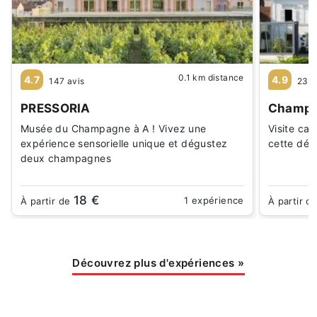
0.1 km distance
4.7
4.9
147 avis
237 
PRESSORIA
Champa
Musée du Champagne à A ! Vivez une
Visite ca
expérience sensorielle unique et dégustez
cette dég
deux champagnes
18 €
1 expérience
À partir de
À partir d
Découvrez plus d'expériences
»