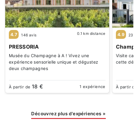
0.1 km distance
4.7
4.9
146 avis
237 
PRESSORIA
Champa
Musée du Champagne à A ! Vivez une
Visite ca
expérience sensorielle unique et dégustez
cette dég
deux champagnes
18 €
1 expérience
À partir de
À partir d
Découvrez plus d'expériences
»