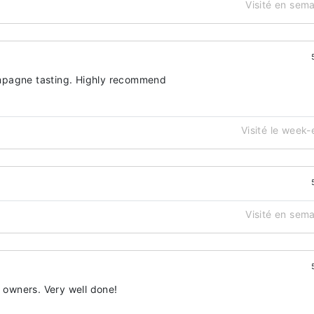
Visité en sem
mpagne tasting. Highly recommend
Visité le week
Visité en sem
e owners. Very well done!