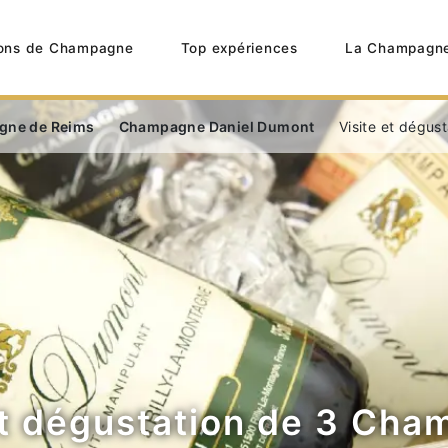
ons de Champagne
Top expériences
La Champagn
gne de Reims
Champagne Daniel Dumont
Visite et dégu
et dégustation de 3 Ch