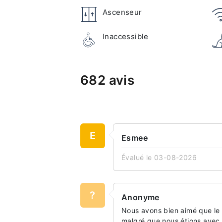
Ascenseur
Inaccessible
682 avis
E
Esmee
Évalué le 03-08-2026
?
Anonyme
Nous avons bien aimé que le g
malgré que nous étions avec