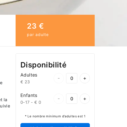
23 €
par adulte
Disponibilité
Adultes
-
+
€ 23
Le
Enfants
-
+
t la
0-17 -
€ 0
suivie
* Le nombre minimum d'adultes est 1