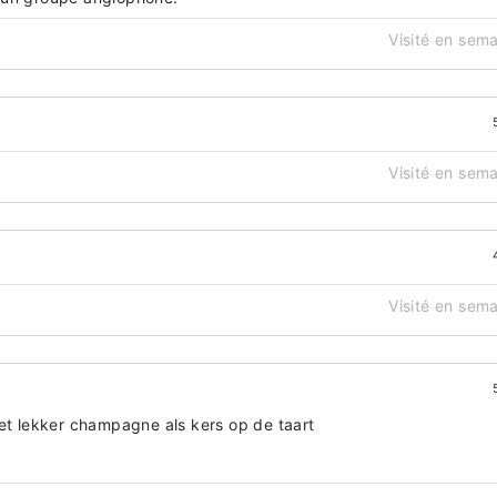
Visité en sem
Visité en sem
Visité en sem
met lekker champagne als kers op de taart