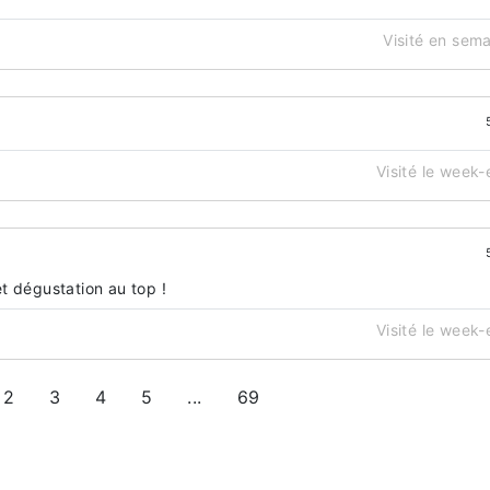
Visité en sem
Visité le week
t dégustation au top !
Visité le week
2
3
4
5
...
69