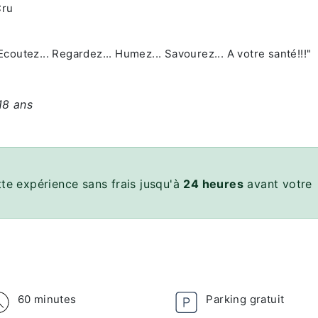
Cru
outez... Regardez... Humez... Savourez... A votre santé!!!"
18 ans
te expérience sans frais jusqu'à
24 heures
avant votre
60 minutes
Parking gratuit