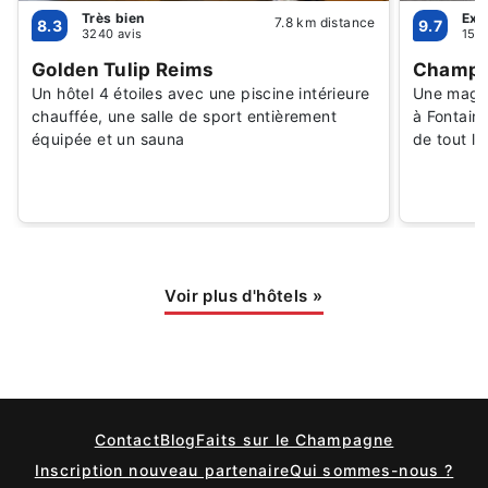
Très bien
Exc
7.8 km distance
8.3
9.7
3240 avis
15 a
Golden Tulip Reims
Champa
Un hôtel 4 étoiles avec une piscine intérieure
Une magni
chauffée, une salle de sport entièrement
à Fontain
équipée et un sauna
de tout l
Voir plus d'hôtels
»
Contact
Blog
Faits sur le Champagne
Inscription nouveau partenaire
Qui sommes-nous ?