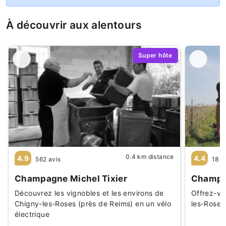
À découvrir aux alentours
Super hôte
0.4 km distance
4.9
4.4
562 avis
18 a
Champagne Michel Tixier
Champag
Découvrez les vignobles et les environs de
Offrez-vo
Chigny-les-Roses (près de Reims) en un vélo
les-Roses
électrique