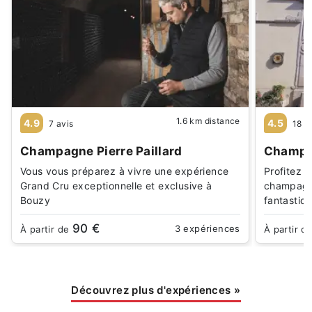
1.6 km distance
4.9
4.5
7 avis
18 a
Champagne Pierre Paillard
Champag
Vous vous préparez à vivre une expérience
Profitez 
Grand Cru exceptionnelle et exclusive à
champagn
Bouzy
fantasti
90 €
3 expériences
À partir de
À partir d
Découvrez plus d'expériences
»