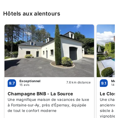
Hôtels aux alentours
Exceptionnel
Merv
7.6 km distance
9.7
9.1
15 avis
149 
Champagne BNB - La Source
Le Clos
Une magnifique maison de vacances de luxe
Une charm
à Fontaine-sur-Ay, près d'Épernay, équipée
ancienne
de tout le confort moderne
siècle à 
vignobles