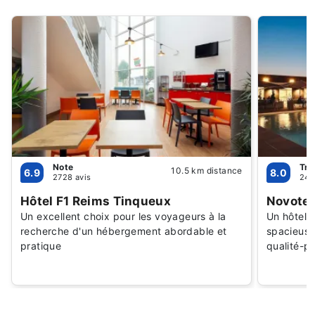
Note
Trè
10.5 km distance
6.9
8.0
2728 avis
241
Hôtel F1 Reims Tinqueux
Novotel
Un excellent choix pour les voyageurs à la
Un hôtel 
recherche d'un hébergement abordable et
spacieuse
pratique
qualité-pr