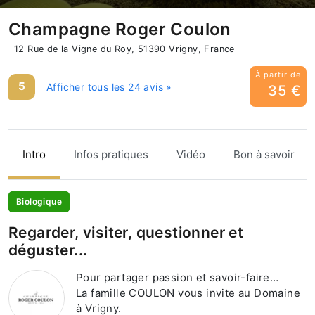
Champagne Roger Coulon
12 Rue de la Vigne du Roy, 51390 Vrigny, France
À partir de
5
Afficher tous les 24 avis »
35 €
Intro
Infos pratiques
Vidéo
Bon à savoir
Biologique
Regarder, visiter, questionner et
déguster...
Pour partager passion et savoir-faire…
La famille COULON vous invite au Domaine
à Vrigny.