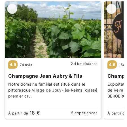
2.4 km distance
4.9
4.6
74 avis
158 
Champagne Jean Aubry & Fils
Champa
Notre domaine familial est situé dans le
Exploitati
pittoresque village de Jouy-lès-Reims, classé
de Reims a
premier cru.
BERGERO
18 €
5 expériences
À partir de
À partir d