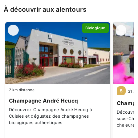
À découvrir aux alentours
Biologique
2 km distance
5
21 av
Champagne André Heucq
Champag
Découvrez Champagne André Heucq à
Découvrez 
Cuisles et dégustez des champagnes
sous-Chât
biologiques authentiques
chaleureu