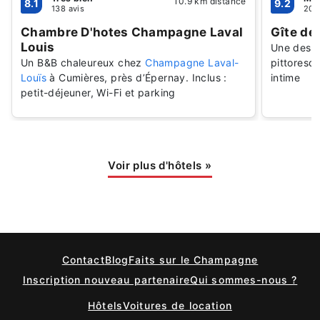
10.9 km distance
8.1
9.2
138 avis
20 
Chambre D'hotes Champagne Laval
Gîte de 
Louis
Une desti
Un B&B chaleureux chez
Champagne Laval-
pittoresq
Louïs
à Cumières, près d’Épernay. Inclus :
intime
petit-déjeuner, Wi-Fi et parking
Voir plus d'hôtels
»
Contact
Blog
Faits sur le Champagne
Inscription nouveau partenaire
Qui sommes-nous ?
Hôtels
Voitures de location