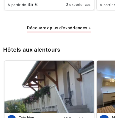
35 €
2 expériences
À partir de
À partir d
Découvrez plus d'expériences
»
Hôtels aux alentours
Très bien
Mer