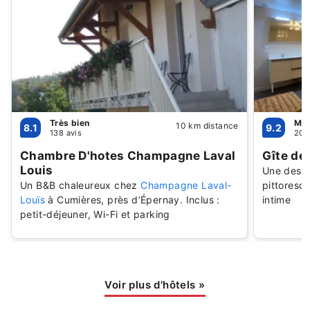
Très bien
Mer
10 km distance
8.1
9.2
138 avis
20 
Chambre D'hotes Champagne Laval
Gîte de 
Louis
Une desti
Un B&B chaleureux chez
Champagne Laval-
pittoresq
Louïs
à Cumières, près d’Épernay. Inclus :
intime
petit-déjeuner, Wi-Fi et parking
Voir plus d'hôtels
»