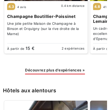
0.4 km distance
4.3
4.8
4 avis
415 
Champagne Boutillier-Poissinet
Champa
Lemair
Une jolie petite Maison de Champagne à
Un cadre 
Binson et Orquigny (sur la rive droite de la
excellente
Marne)
d'Eperna
15 €
2 expériences
À partir de
À partir d
Découvrez plus d'expériences
»
Hôtels aux alentours