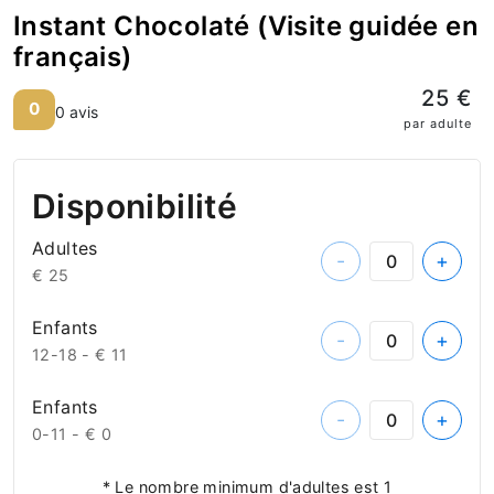
Instant Chocolaté (Visite guidée en
français)
25 €
0
0 avis
par adulte
Disponibilité
Adultes
-
+
€ 25
Enfants
-
+
12-18 -
€ 11
Enfants
-
+
0-11 -
€ 0
* Le nombre minimum d'adultes est 1