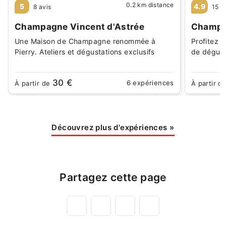
0.2 km distance
5
4.9
8 avis
15 a
Champagne Vincent d'Astrée
Champa
Une Maison de Champagne renommée à
Profitez d
Pierry. Ateliers et dégustations exclusifs
de dégust
30 €
6 expériences
À partir de
À partir d
Découvrez plus d'expériences
»
Partagez cette page