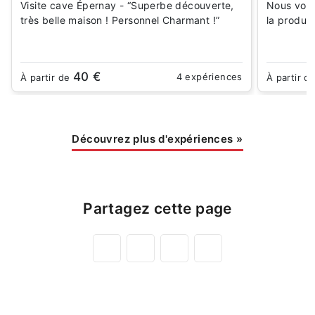
Visite cave Épernay - “Superbe découverte,
Nous vous
très belle maison ! Personnel Charmant !”
la produc
40 €
4 expériences
À partir de
À partir d
Découvrez plus d'expériences
»
Partagez cette page