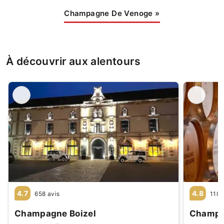
Champagne De Venoge
»
À découvrir aux alentours
4.7
4.8
658 avis
110 
Champagne Boizel
Champa