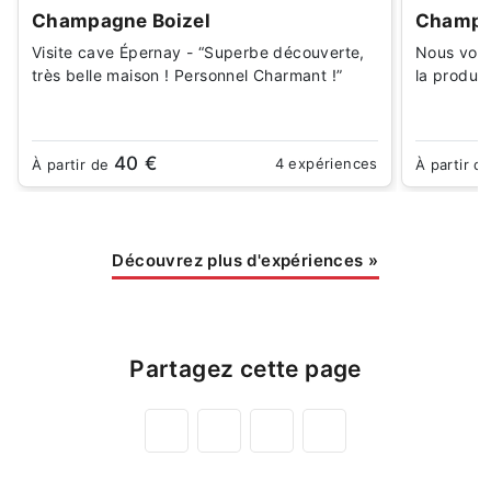
Champagne Boizel
Champa
Visite cave Épernay - “Superbe découverte,
Nous vous
très belle maison ! Personnel Charmant !”
la produc
40 €
4 expériences
À partir de
À partir d
Découvrez plus d'expériences
»
Partagez cette page