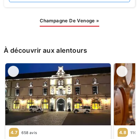
Champagne De Venoge
»
À découvrir aux alentours
4.7
4.8
658 avis
110 