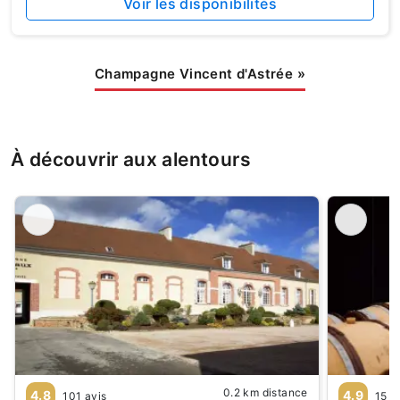
Voir les disponibilités
Champagne Vincent d'Astrée
»
À découvrir aux alentours
0.2 km distance
4.8
4.9
101 avis
15 a