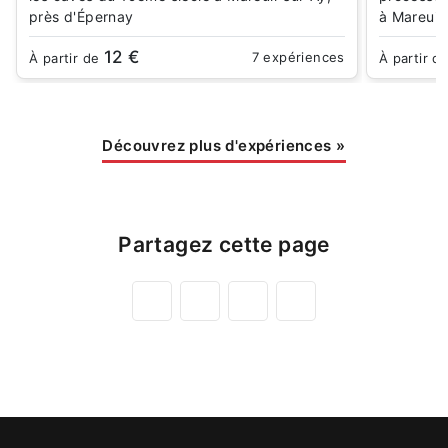
près d'Épernay
à Mareuil
12 €
7 expériences
À partir de
À partir d
Découvrez plus d'expériences
»
Partagez cette page