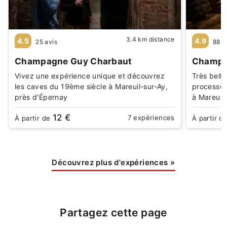
3.4 km distance
4.5
4.9
25 avis
88 a
Champagne Guy Charbaut
Champa
Vivez une expérience unique et découvrez
Très bell
les caves du 19ème siècle à Mareuil-sur-Ay,
processus
près d'Épernay
à Mareuil
12 €
7 expériences
À partir de
À partir d
Découvrez plus d'expériences
»
Partagez cette page