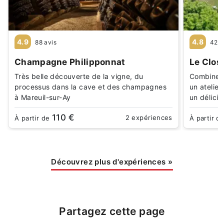
4.9
4.8
88 avis
42 a
Champagne Philipponnat
Le Clos
Très belle découverte de la vigne, du
Combinez 
processus dans la cave et des champagnes
un atelie
à Mareuil-sur-Ay
un délici
110 €
2 expériences
À partir de
À partir d
Découvrez plus d'expériences
»
Partagez cette page